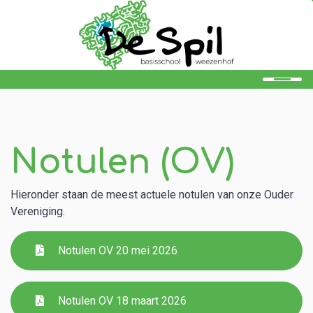
Home
Onze school
Notulen (OV)
Ons onderwijs
Hieronder staan de meest actuele notulen van onze Ouder
Ouders
Vereniging.
Leerlingen
Notulen OV 20 mei 2026
Kalender
Aanmelden
Notulen OV 18 maart 2026