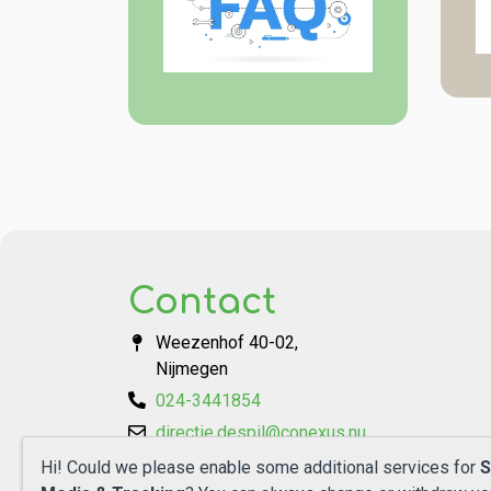
Contact
Weezenhof 40-02,
Nijmegen
024-3441854
directie.despil@conexus.nu
Schoolleider: William van den Berg
Hi! Could we please enable some additional services for
S