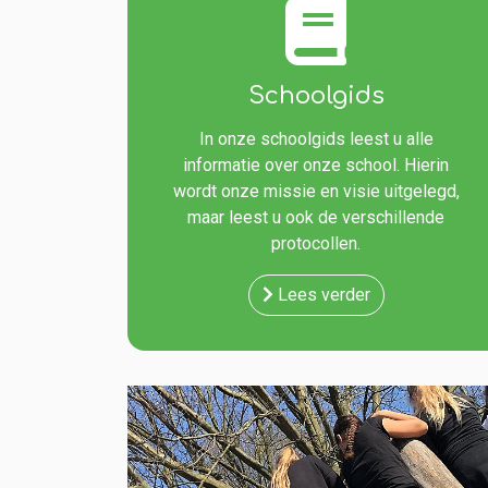
Schoolgids
In onze schoolgids leest u alle
informatie over onze school. Hierin
wordt onze missie en visie uitgelegd,
maar leest u ook de verschillende
protocollen.
Lees verder