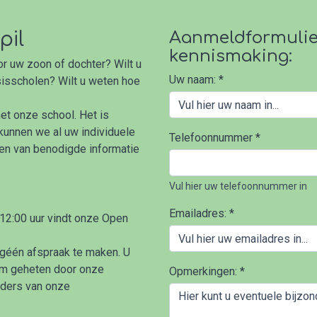
pil
Aanmeldformulier
kennismaking:
r uw zoon of dochter? Wilt u
Uw naam:
*
isscholen? Wilt u weten hoe
t onze school. Het is
kunnen we al uw individuele
Telefoonnummer
*
 en van benodigde informatie
Vul hier uw telefoonnummer in
Emailadres:
*
 12:00 uur vindt onze Open
géén afspraak te maken. U
om geheten door onze
Opmerkingen:
*
uders van onze