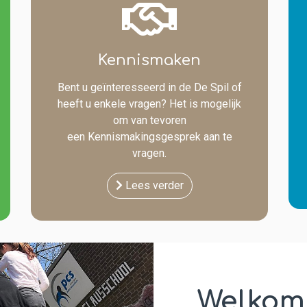
Kennismaken
Bent u geïnteresseerd in de De Spil of
heeft u enkele vragen? Het is mogelijk
om van tevoren
een Kennismakingsgesprek aan te
vragen.
Lees verder
Welkom 