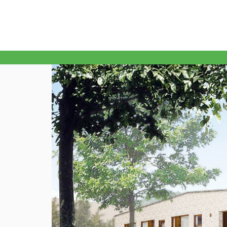
Home
Onze school
Ons onderwijs
Ouders
Leerlingen
Kalender
Aanmelden