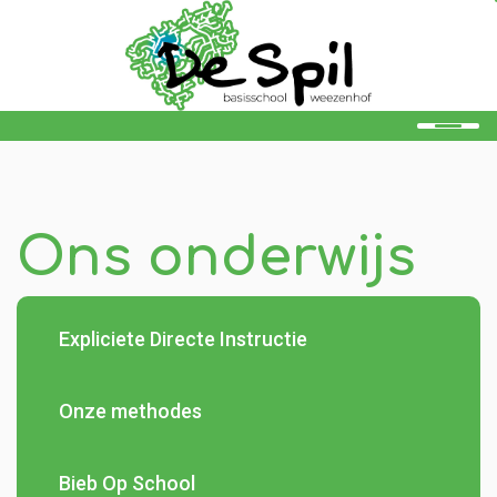
Home
Onze school
Ons onderwijs
Ons onderwijs
Ouders
Expliciete Directe Instructie
Leerlingen
Onze methodes
Kalender
Aanmelden
Bieb Op School